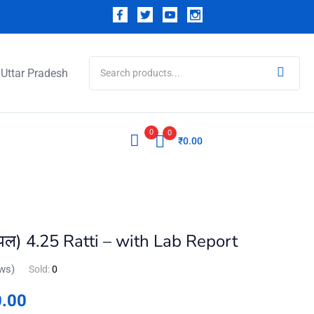
Uttar Pradesh
0
0
₹
0.00
) 4.25 Ratti – with Lab Report
ws)
Sold:
0
0.00