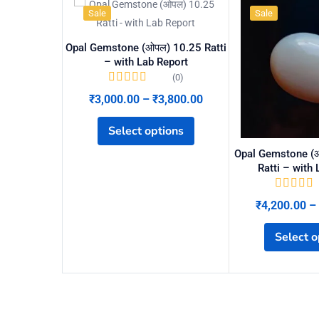
Sale
Sale
Opal Gemstone (ओपल) 10.25 Ratti
– with Lab Report
(0)
₹
3,000.00
–
₹
3,800.00
Select options
Opal Gemstone (ओ
Ratti – with
₹
4,200.00
–
Select o