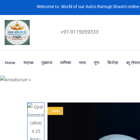
Welcome to World of our Astro Ramuje Shastri online 
+91-9115059333
Home
रुद्राक्ष
पुखराज
माणिक्य
माला
मूंगा
फ़िरोज़ा
ब्लू टोपाज
Product
Home
ओपल
Sale