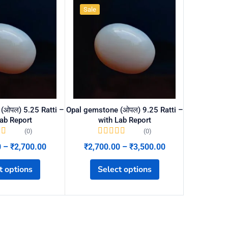
Sale
Sale
(ओपल) 5.25 Ratti –
Opal gemstone (ओपल) 9.25 Ratti –
Opal Gemsto
Lab Report
with Lab Report
Ratti 
(0)
(0)
0
–
₹
2,700.00
₹
2,700.00
–
₹
3,500.00
₹
3,900
t options
Select options
Se