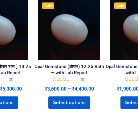
Sale
Sale
पल रत्न ) 14.25
Opal Gemstone (ओपल) 12.25 Ratti
Opal Gemstone 
 Lab Report
– with Lab Report
with 
(0)
(0)
₹
5,000.00
₹
3,600.00
–
₹
4,400.00
₹
1,900.0
ptions
Select options
Selec