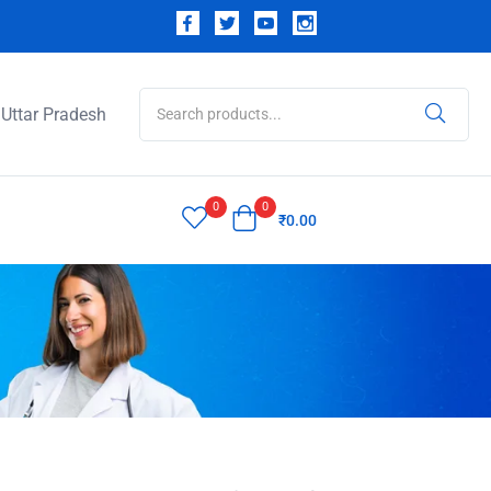
Uttar Pradesh
0
0
₹
0.00